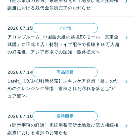
（開示事項の経過）系統用蓄電所土地及び電力接続権
譲渡における残代金決済完了のお知らせ
2026.07.15
その他
アロマブルーム_中国最大級の越境ECモール「京東全
球購」に正式出店！特別ライブ配信で視聴者16万人超
の好発進、アジア市場での認知・販路拡大へ
2026.07.14
商品情報
Larét_【9/14(月)新発売】スキンケア発想「髪」のた
めのクレンジング登場！蓄積された汚れを落とし“ピ
ュア髪”へ
2026.07.10
適時開示
（開示事項の経過）系統用蓄電所土地及び電力接続権
譲渡における進捗のお知らせ