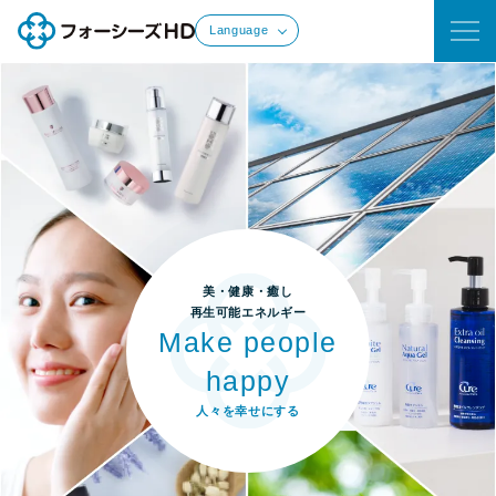
Language
美・健康・癒し
再生可能エネルギー
Make people
happy
人々を幸せにする