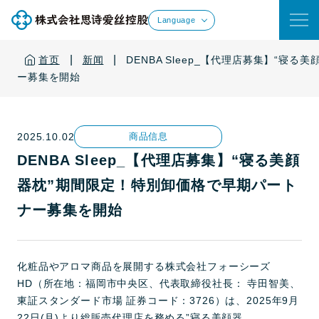
Language
|
|
首页
新闻
DENBA Sleep_【代理店募集】“寝
ー募集を開始
2025.10.02
商品信息
DENBA Sleep_【代理店募集】“寝る美顔
器枕”期間限定！特別卸価格で早期パート
ナー募集を開始
化粧品やアロマ商品を展開する株式会社フォーシーズ
HD（所在地：福岡市中央区、代表取締役社長： 寺田智美、
東証スタンダード市場 証券コード：3726）は、2025年9月
22日(月)より総販売代理店を務める”寝る美顔器