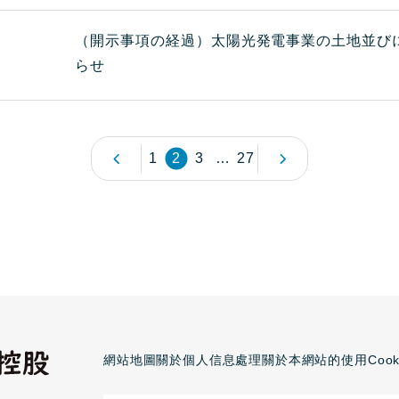
（開示事項の経過）太陽光発電事業の土地並び
らせ
1
2
3
…
27
網站地圖
關於個人信息處理
關於本網站的使用
Coo