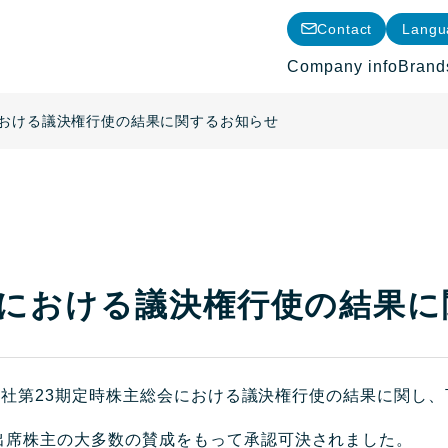
Contact
Langu
Company info
Brand
における議決権行使の結果に関するお知らせ
会における議決権行使の結果
た、当社第23期定時株主総会における議決権行使の結果に関し
出席株主の大多数の賛成をもって承認可決されました。