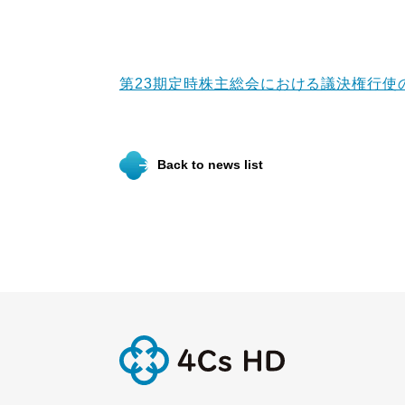
第23期定時株主総会における議決権行使
Back to news list