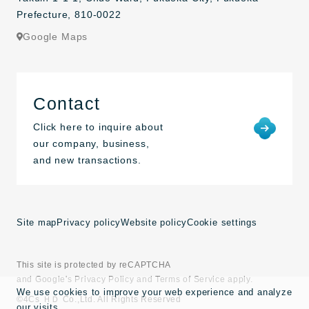
Prefecture, 810-0022
Google Maps
Contact
Click here to inquire about
our company, business,
and new transactions.
Site map
Privacy policy
Website policy
Cookie settings
This site is protected by reCAPTCHA
and Google's Privacy Policy and Terms of Service apply.
We use cookies to improve your web experience and analyze
©4Cs ＨＤ Co.,Ltd. All Rights Reserved
our visits.