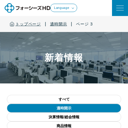
Language
|
|
トップページ
適時開示
ページ 3
新着情報
すべて
適時開示
決算情報/総会情報
商品情報