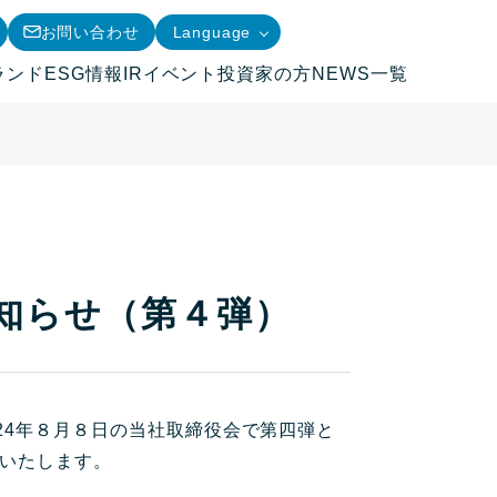
お問い合わせ
Language
ランド
ESG情報
IRイベント
投資家の方
NEWS一覧
知らせ（第４弾）
24年８月８日の当社取締役会で第四弾と
いたします。